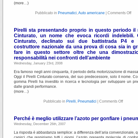
(more…)
Pubblicato in
Pneumatici
,
Auto americane
|
Comments Off
Pirelli sta presentando proprio in questo periodo i
Cinturato, un nome che evoca ricordi indelebili. 
Cinturato, declinato sui due battistrada P4 e 
costruttore nazionale da una prova di cosa sia in g
fare in questo settore oltre che una dimostrazi
responsabilità nei confronti dell’ambiente
Wednesday, January 23rd, 2008
Era famoso negli anni cinquanta, il periodo della motorizzazione di massa i
Oggi il Pirelli Cinturato conserva, del suo predecessore, solo il nome. C
gomma Pirelli ha investito in ricerca e tecnologia per sviluppare un p
dalle grandi performance.
(more…)
Pubblicato in
Pirelli
,
Pneumatici
|
Comments Off
Perché è meglio utilizzare l’azoto per gonfiare i pneu
Wednesday, December 26th, 2007
La risposta è abbastanza semplice: a differenza dell’aria convenzionale, q
capirci che respiriamo tutti i giorni, l’azoto presenta molecole di conf