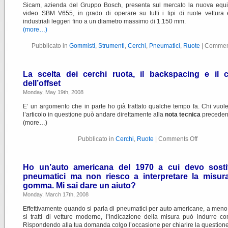
Sicam, azienda del Gruppo Bosch, presenta sul mercato la nuova equil
video SBM V655, in grado di operare su tutti i tipi di ruote vettura 
industriali leggeri fino a un diametro massimo di 1.150 mm.
(more…)
Pubblicato in
Gommisti
,
Strumenti
,
Cerchi
,
Pneumatici
,
Ruote
|
Comment
La scelta dei cerchi ruota, il backspacing e il c
dell’offset
Monday, May 19th, 2008
E’ un argomento che in parte ho già trattato qualche tempo fa. Chi vuol
l’articolo in questione può andare direttamente alla
nota tecnica
preceden
(more…)
Pubblicato in
Cerchi
,
Ruote
|
Comments Off
Ho un’auto americana del 1970 a cui devo sostit
pneumatici ma non riesco a interpretare la misura
gomma. Mi sai dare un aiuto?
Monday, March 17th, 2008
Effettivamente quando si parla di pneumatici per auto americane, a men
si tratti di vetture moderne, l’indicazione della misura può indurre co
Rispondendo alla tua domanda colgo l’occasione per chiarire la questione