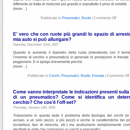
differente (si tratta di molecole più grandi) e soprattutto è privo di umidità.
(more…)
Pubblicato in
Pneumatici
,
Ruote
|
Comments Off
E’ vero che con ruote più grandi lo spazio di arrest
mia auto si può allungare?
Saturday, December 22nd, 2007
Quando si aumenta il diametro della ruota (intendendo con il termi
l’insieme di cerchio e pneumatico) in generale le prestazioni in frenata 
peggiorano. E vi spiego brevemente perchè.
(more…)
Pubblicato in
Cerchi
,
Pneumatici
,
Ruote
,
Frenata
|
Comments Off
Come vanno interpretate le indicazioni presenti sulla
di un pneumatico? Come si identifica un deter
cerchio? Che cos’è l’off-set?
Thursday, January 13th, 2005
Tralasciamo in questa sede il problema della tipologia dei cerchi (in
acciaio, a un solo pezzo, a più pezzi) e anche le caratteristiche dei p
(scolpitura, tipo di mescola, etc.) ma analizziamo semplicemente co
decifrate le sigle che compaiono su cerchi e pneumatici.