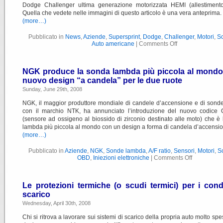
Dodge Challenger ultima generazione motorizzata HEMI (allestiment
Quella che vedete nelle immagini di questo articolo è una vera anteprima.
(more…)
Pubblicato in
News
,
Aziende
,
Supersprint
,
Dodge
,
Challenger
,
Motori
,
Sc
Auto americane
|
Comments Off
NGK produce la sonda lambda più piccola al mondo 
nuovo design “a candela” per le due ruote
Sunday, June 29th, 2008
NGK, il maggior produttore mondiale di candele d’accensione e di son
con il marchio NTK, ha annunciato l’introduzione del nuovo codice
(sensore ad ossigeno al biossido di zirconio destinato alle moto) che è
lambda più piccola al mondo con un design a forma di candela d’accensio
(more…)
Pubblicato in
Aziende
,
NGK
,
Sonde lambda
,
A/F ratio
,
Sensori
,
Motori
,
Sc
OBD
,
Iniezioni elettroniche
|
Comments Off
Le protezioni termiche (o scudi termici) per i cond
scarico
Wednesday, April 30th, 2008
Chi si ritrova a lavorare sui sistemi di scarico della propria auto molto sp