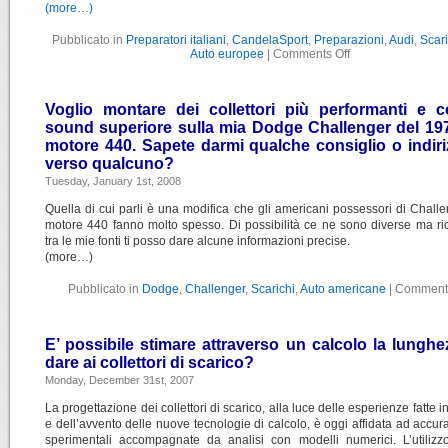
(more…)
Pubblicato in
Preparatori italiani
,
CandelaSport
,
Preparazioni
,
Audi
,
Scari
Auto europee
|
Comments Off
Voglio montare dei collettori più performanti e 
sound superiore sulla mia Dodge Challenger del 19
motore 440. Sapete darmi qualche consiglio o indiri
verso qualcuno?
Tuesday, January 1st, 2008
Quella di cui parli è una modifica che gli americani possessori di Chall
motore 440 fanno molto spesso. Di possibilità ce ne sono diverse ma r
tra le mie fonti ti posso dare alcune informazioni precise.
(more…)
Pubblicato in
Dodge
,
Challenger
,
Scarichi
,
Auto americane
|
Comments
E’ possibile stimare attraverso un calcolo la lungh
dare ai collettori di scarico?
Monday, December 31st, 2007
La progettazione dei collettori di scarico, alla luce delle esperienze fatte 
e dell’avvento delle nuove tecnologie di calcolo, è oggi affidata ad accur
sperimentali accompagnate da analisi con modelli numerici. L’utilizz