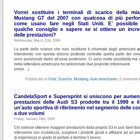
Vorrei sostituire i terminali di scarico della mi
Mustang GT del 2007 con qualcosa di più perfo
come usano fare negli Stati Uniti. E’ possibile
qualche consiglio e sapere se si ottiene un incr
delle prestazioni?
Wednesday, March 12th, 2008
La parte dello scarico che vuoi sostituire è chiamata dagli americani
a
intendendo con questa dizione piuttosto contratta quella parte dei con
sono posizionati dietro all’asse posteriore. Ci sono molte possibilità ma
nella letteratura americana ho selezionato due proposte interessanti.
(more…)
Pubblicato in
Ford
,
Scarichi
,
Mustang
,
Auto americane
|
Comments O
CandelaSport e Supersprint si uniscono per aument
prestazioni delle Audi S3 prodotte tra il 1999 e il
un’auto sportiva di riferimento nel segmento delle c
a due volumi
Friday, January 18th, 2008
Chi volesse ottenere maggiori prestazioni dalla propria S3 lo può fare! Ba
intervenire con oculatezza, scegliere i prodotti giusti e affidarsi ad un pr
di esperienza in grado di portare a termine il lavoro.