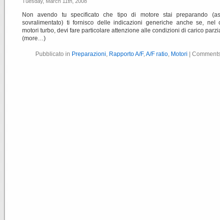
Tuesday, March 11th, 2008
Non avendo tu specificato che tipo di motore stai preparando (as
sovralimentato) ti fornisco delle indicazioni generiche anche se, nel
motori turbo, devi fare particolare attenzione alle condizioni di carico parzi
(more…)
Pubblicato in
Preparazioni
,
Rapporto A/F
,
A/F ratio
,
Motori
|
Comments