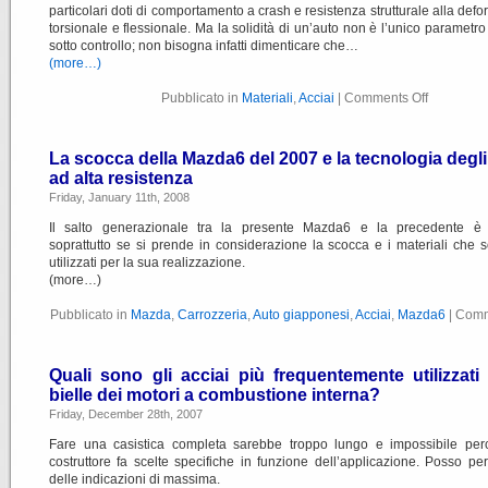
particolari doti di comportamento a crash e resistenza strutturale alla def
torsionale e flessionale. Ma la solidità di un’auto non è l’unico parametro
sotto controllo; non bisogna infatti dimenticare che…
(more…)
Pubblicato in
Materiali
,
Acciai
|
Comments Off
La scocca della Mazda6 del 2007 e la tecnologia degli
ad alta resistenza
Friday, January 11th, 2008
Il salto generazionale tra la presente Mazda6 e la precedente è
soprattutto se si prende in considerazione la scocca e i materiali che s
utilizzati per la sua realizzazione.
(more…)
Pubblicato in
Mazda
,
Carrozzeria
,
Auto giapponesi
,
Acciai
,
Mazda6
|
Comm
Quali sono gli acciai più frequentemente utilizzati
bielle dei motori a combustione interna?
Friday, December 28th, 2007
Fare una casistica completa sarebbe troppo lungo e impossibile per
costruttore fa scelte specifiche in funzione dell’applicazione. Posso per
delle indicazioni di massima.