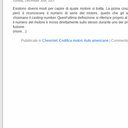
Sunday, December 30th, 2007
Esistono diversi modi per capire di quale motore si tratta. La prima cos
però è riconoscere il numero di serie del motore, quello che gli a
chiamano il casting-number. Quest’ultima definizione si riferisce proprio al 
il numero del motore è inciso direttamente sullo stesso durante uno dei pr
fusione.
(more…)
Pubblicato in
Chevrolet
,
Codifica motori
,
Auto americane
|
Comments 